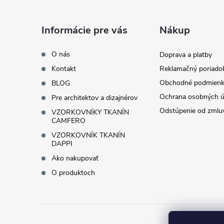
p
ä
Informácie pre vás
Nákup
t
O nás
Doprava a platby
Kontakt
Reklamačný poriado
i
Obchodné podmienk
BLOG
Ochrana osobných ú
Pre architektov a dizajnérov
e
Odstúpenie od zmlu
VZORKOVNÍKY TKANÍN
CAMFERO
VZORKOVNÍK TKANÍN
DAPPI
Ako nakupovať
O produktoch