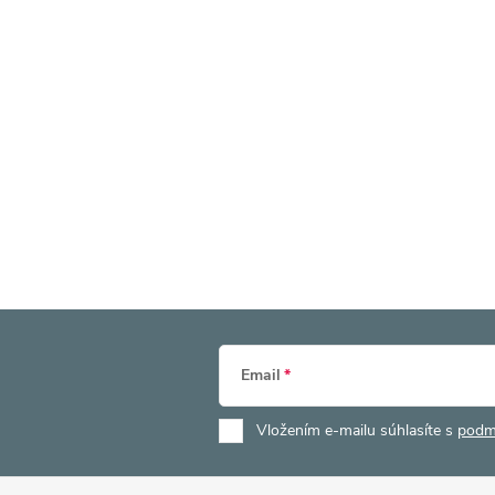
Email
Vložením e-mailu súhlasíte s
podm