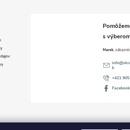
k
y
Marek
dajov
info
@
skr
vy
k
+421 905
Faceboo