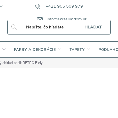
+421 905 509 979
ov
VZORKOVNÍKY TKANÍN CAMFERO
VZORKOVNÍK TKANÍN DAP
info@skraslimdom.sk
HĽADAŤ
Y
FARBY A DEKORÁCIE
TAPETY
PODLAHO
ý obklad pásik RETRO Biely