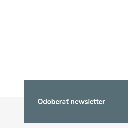
Z
Odoberať newsletter
á