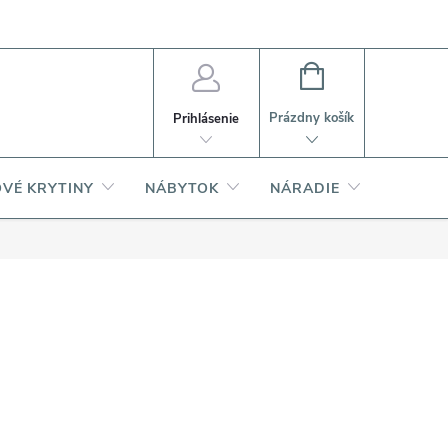
PI
Ako nakupovať
O produktoch
NÁKUPNÝ
KOŠÍK
Prázdny košík
Prihlásenie
VÉ KRYTINY
NÁBYTOK
NÁRADIE
AKCIA