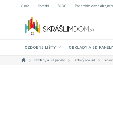
Prejsť
O nás
Kontakt
BLOG
Pre architektov a dizajnér
na
obsah
OZDOBNÉ LIŠTY
OBKLADY A 3D PANEL
Obklady a 3D panely
Tehlový obklad
Tehlov
Domov