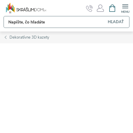
Prejsť
NÁKUPN
KOŠÍK
na
obsah
HĽADAŤ
Dekoratívne 3D kazety