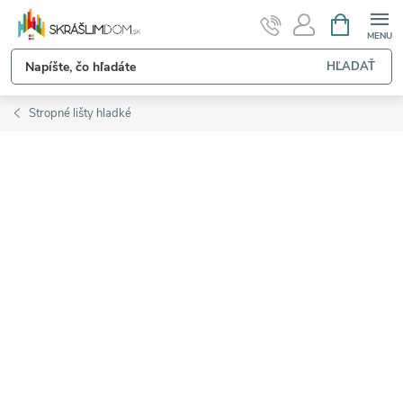
Prejsť
NÁKUPN
KOŠÍK
na
obsah
HĽADAŤ
Stropné lišty hladké