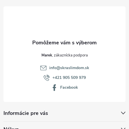
t
i
e
Marek
info
@
skraslimdom.sk
+421 905 509 979
Facebook
Informácie pre vás