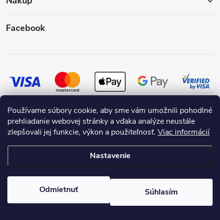
Nákup
Facebook
Používame súbory cookie, aby sme vám umožnili pohodlné
prehliadanie webovej stránky a vďaka analýze neustále
zlepšovali jej funkcie, výkon a použiteľnosť.
Viac informácií
Nastavenie
Copyright 2026
SKRASLIMDOM.SK
. Všetky práva vyhradené.
Odmietnuť
Súhlasím
Vytvoril Shoptet