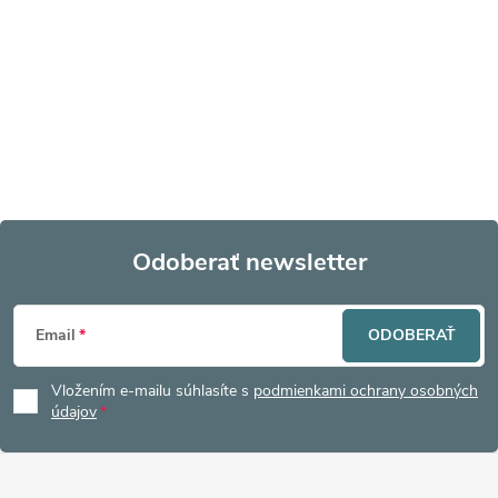
Odoberať newsletter
Z
Email
ODOBERAŤ
á
Vložením e-mailu súhlasíte s
podmienkami ochrany osobných
p
údajov
ä