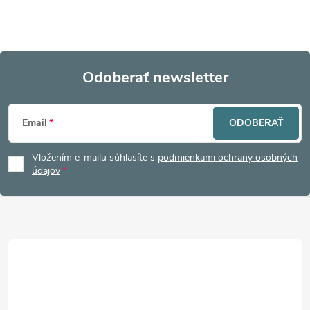
Odoberať newsletter
Z
Email
ODOBERAŤ
á
Vložením e-mailu súhlasíte s
podmienkami ochrany osobných
p
údajov
ä
t
i