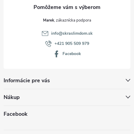
e
Marek
info
@
skraslimdom.sk
+421 905 509 979
Facebook
Informácie pre vás
Nákup
Facebook