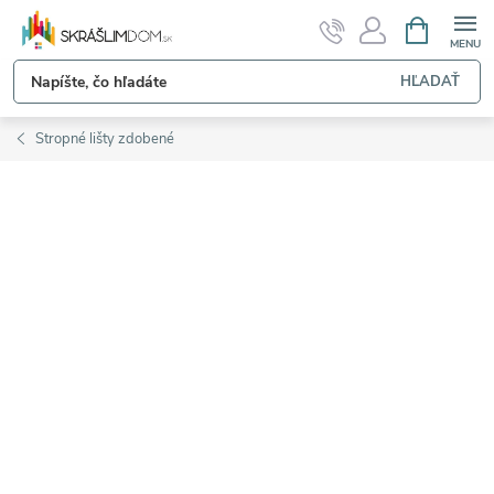
Prejsť
NÁKUPN
KOŠÍK
na
obsah
HĽADAŤ
Stropné lišty zdobené