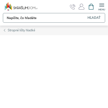
Prejsť
NÁKUPN
KOŠÍK
na
obsah
HĽADAŤ
Stropné lišty hladké