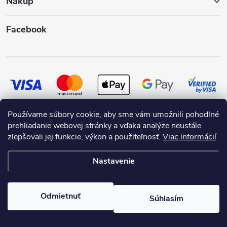
Nákup
Facebook
Používame súbory cookie, aby sme vám umožnili pohodlné
prehliadanie webovej stránky a vďaka analýze neustále
zlepšovali jej funkcie, výkon a použiteľnosť.
Viac informácií
Nastavenie
Copyright 2026
SKRASLIMDOM.SK
. Všetky práva vyhradené.
Odmietnuť
Súhlasím
Vytvoril Shoptet