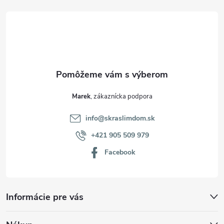
t
i
e
Marek
info
@
skraslimdom.sk
+421 905 509 979
Facebook
Informácie pre vás