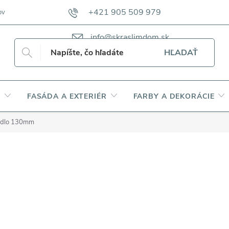
+421 905 509 979
ov
VZORKOVNÍKY TKANÍN CAMFERO
VZORKOVNÍK TKANÍN DAP
info@skraslimdom.sk
HĽADAŤ
Y
FASÁDA A EXTERIÉR
FARBY A DEKORÁCIE
pidlo 130mm