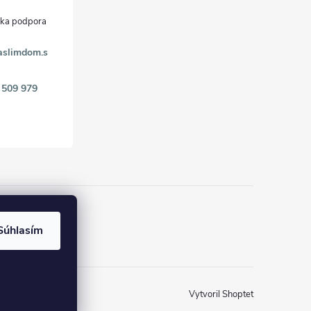
aslimdom.s
 509 979
k
Súhlasím
Vytvoril Shoptet