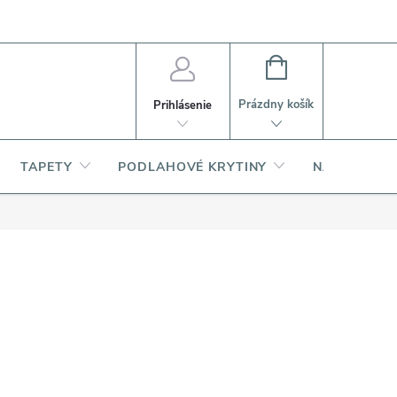
PI
Ako nakupovať
O produktoch
NÁKUPNÝ
KOŠÍK
Prázdny košík
Prihlásenie
TAPETY
PODLAHOVÉ KRYTINY
NARDI – TA