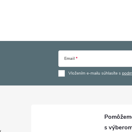
Email
Vložením e-mailu súhlasíte s
podm
k