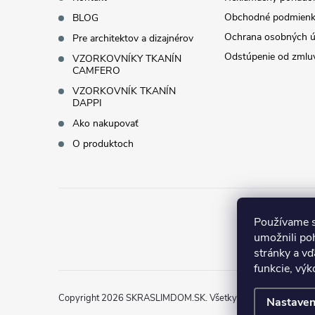
i
Obchodné podmienk
BLOG
Ochrana osobných ú
Pre architektov a dizajnérov
e
Odstúpenie od zmlu
VZORKOVNÍKY TKANÍN
CAMFERO
VZORKOVNÍK TKANÍN
DAPPI
Ako nakupovať
O produktoch
Používame s
umožnili po
stránky a vď
funkcie, výk
Copyright 2026
SKRASLIMDOM.SK
. Všetky práva vyhradené.
Nastaven