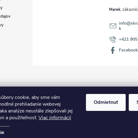
y
Marek
dajov
info
@
skr
vy
k
+421 905
Faceboo
úbory cookie, aby sme vám
Odmietnuť
hodlné prehliadanie webovej
aka analýze neustále zlepšovali jej
on a použiteľnosť.
Viac informácií
ie