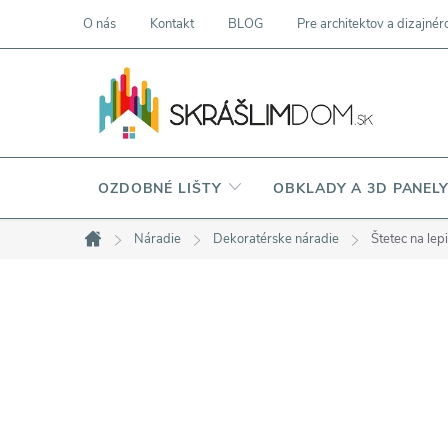
Prejsť
O nás
Kontakt
BLOG
Pre architektov a dizajnér
na
obsah
OZDOBNÉ LIŠTY
OBKLADY A 3D PANEL
Náradie
Dekoratérske náradie
Štetec na le
Domov