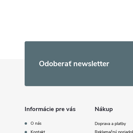
Z
Odoberať newsletter
á
p
ä
Informácie pre vás
Nákup
t
O nás
Doprava a platby
Kontakt
Reklamačný poriado