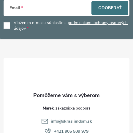
Z
Email
ODOBERAŤ
á
Vložením e-mailu súhlasíte s
podmienkami ochrany osobných
p
údajov
ä
t
i
e
Marek
info
@
skraslimdom.sk
+421 905 509 979