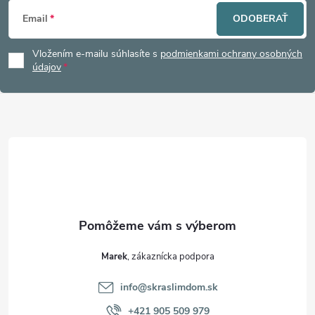
Z
Email
ODOBERAŤ
á
Vložením e-mailu súhlasíte s
podmienkami ochrany osobných
p
údajov
ä
t
i
e
Marek
info
@
skraslimdom.sk
+421 905 509 979