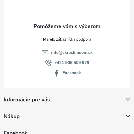
i
e
Marek
info
@
skraslimdom.sk
+421 905 509 979
Facebook
Informácie pre vás
Nákup
Facebook