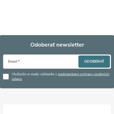
Odoberať newsletter
Z
Email
ODOBERAŤ
á
Vložením e-mailu súhlasíte s
podmienkami ochrany osobných
p
údajov
ä
t