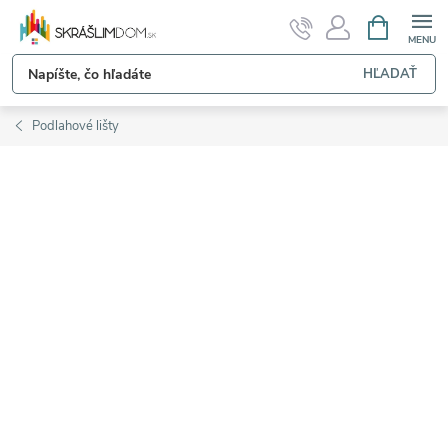
Prejsť
NÁKUPN
KOŠÍK
na
obsah
HĽADAŤ
Podlahové lišty