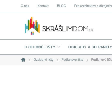
Prejsť
O nás
Kontakt
BLOG
Pre architektov a dizajnér
na
obsah
OZDOBNÉ LIŠTY
OBKLADY A 3D PANEL
Ozdobné lišty
Podlahové lišty
Podlahová li
Domov