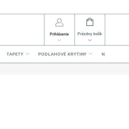
PI
Ako nakupovať
O produktoch
NÁKUPNÝ
KOŠÍK
Prázdny košík
Prihlásenie
TAPETY
PODLAHOVÉ KRYTINY
NARDI – TA