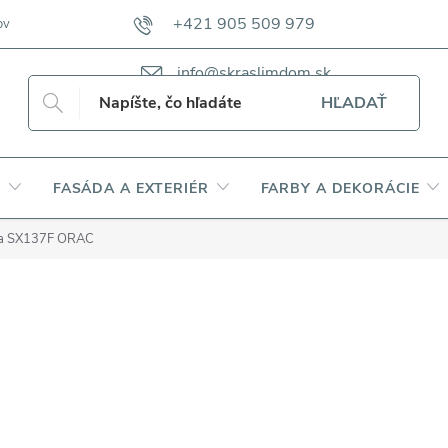
+421 905 509 979
ov
VZORKOVNÍKY TKANÍN CAMFERO
VZORKOVNÍK TKANÍN DAP
info@skraslimdom.sk
HĽADAŤ
Y
FASÁDA A EXTERIÉR
FARBY A DEKORÁCIE
šta SX137F ORAC