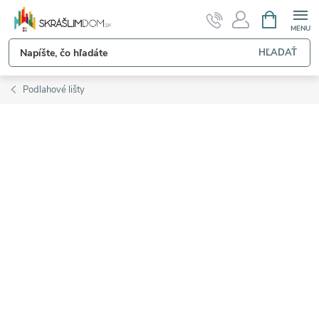
Prejsť
NÁKUPN
KOŠÍK
na
obsah
HĽADAŤ
Podlahové lišty