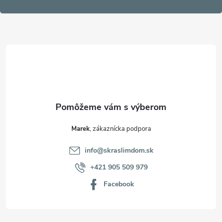
p
ä
t
i
e
Marek
info
@
skraslimdom.sk
+421 905 509 979
Facebook