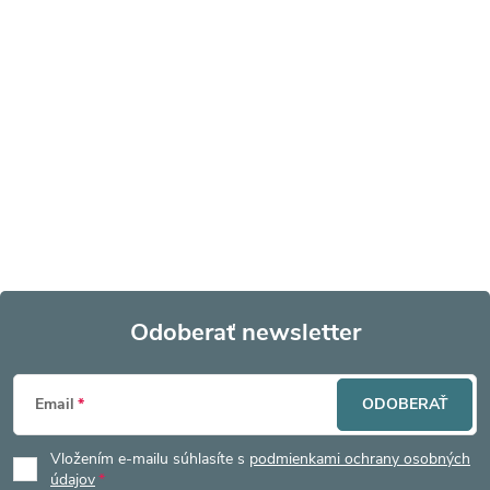
Odoberať newsletter
Z
Email
ODOBERAŤ
á
Vložením e-mailu súhlasíte s
podmienkami ochrany osobných
údajov