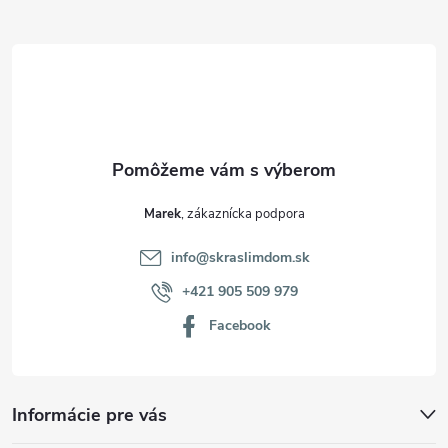
ä
t
i
e
Marek
info
@
skraslimdom.sk
+421 905 509 979
Facebook
Informácie pre vás