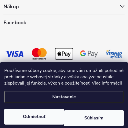
Nákup
Facebook
Používame súbory cookie, aby sme vám umožnili pohodlné
prehliadanie webovej stránky a vďaka analýze neustále
zlepšovali jej funkcie, výkon a použiteľnosť.
Viac informácií
Nastavenie
Copyright 2026
SKRASLIMDOM.SK
. Všetky práva vyhradené.
Odmietnuť
Súhlasím
Vytvoril Shoptet