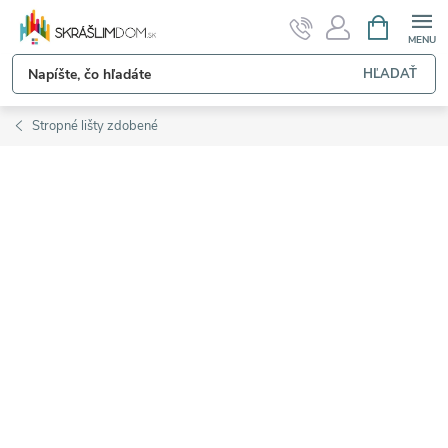
Prejsť
NÁKUPN
KOŠÍK
na
obsah
HĽADAŤ
Stropné lišty zdobené