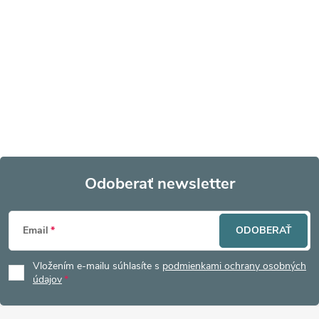
Odoberať newsletter
Z
Email
ODOBERAŤ
á
Vložením e-mailu súhlasíte s
podmienkami ochrany osobných
p
údajov