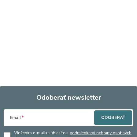
Odoberať newsletter
Z
Email
ODOBERAŤ
á
Vložením e-mailu súhlasíte s
podmienkami ochrany osobných