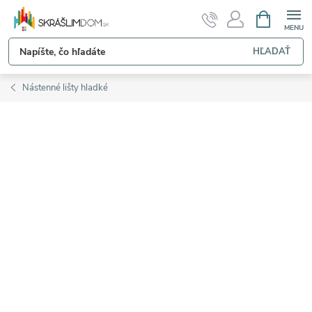
Prejsť
NÁKUPN
KOŠÍK
na
obsah
HĽADAŤ
Nástenné lišty hladké