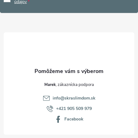
p
údajov
ä
t
i
e
Marek
info
@
skraslimdom.sk
+421 905 509 979
Facebook