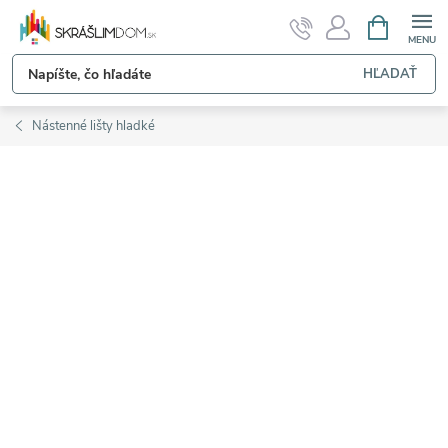
Prejsť
NÁKUPN
KOŠÍK
na
obsah
HĽADAŤ
Nástenné lišty hladké