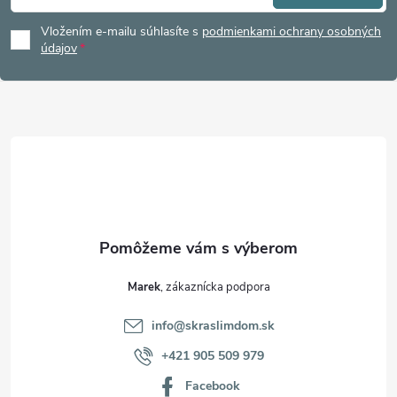
á
Vložením e-mailu súhlasíte s
podmienkami ochrany osobných
p
údajov
ä
t
i
e
Marek
info
@
skraslimdom.sk
+421 905 509 979
Facebook