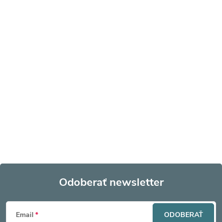
Odoberať newsletter
Z
Email
ODOBERAŤ