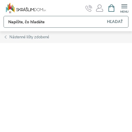
Prejsť
NÁKUPN
KOŠÍK
na
obsah
HĽADAŤ
Nástenné lišty zdobené