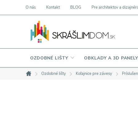
Prejsť
O nás
Kontakt
BLOG
Pre architektov a dizajnér
na
obsah
OZDOBNÉ LIŠTY
OBKLADY A 3D PANEL
Ozdobné lišty
Koľajnice pre závesy
Prísluše
Domov