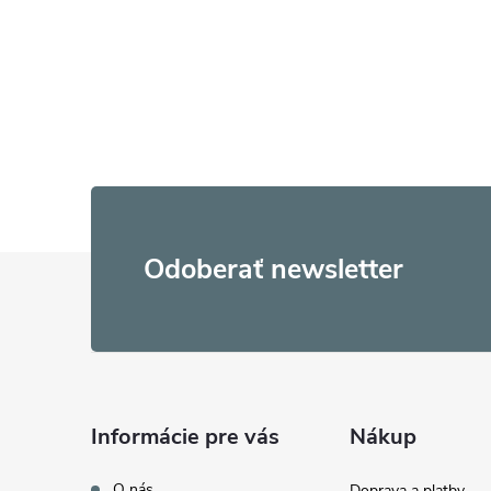
Z
Odoberať newsletter
á
p
ä
Informácie pre vás
Nákup
O nás
Doprava a platby