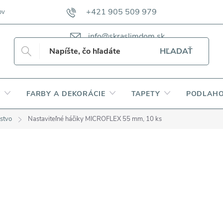
+421 905 509 979
ov
VZORKOVNÍKY TKANÍN CAMFERO
VZORKOVNÍK TKANÍN DAP
info@skraslimdom.sk
HĽADAŤ
Y
FARBY A DEKORÁCIE
TAPETY
PODLAHO
nstvo
Nastaviteľné háčiky MICROFLEX 55 mm, 10 ks