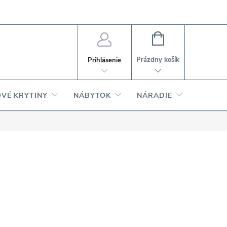
PI
Ako nakupovať
O produktoch
NÁKUPNÝ
KOŠÍK
Prázdny košík
Prihlásenie
VÉ KRYTINY
NÁBYTOK
NÁRADIE
AKCIA