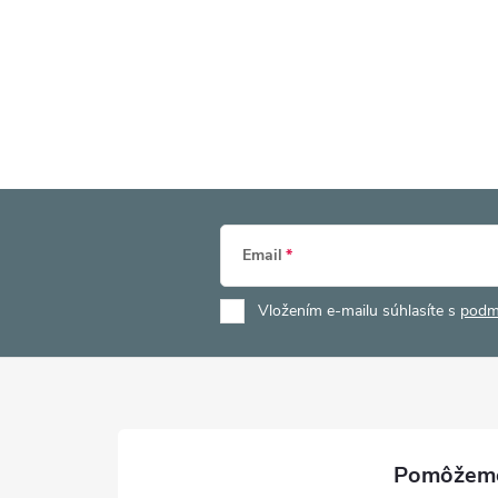
Email
Vložením e-mailu súhlasíte s
podm