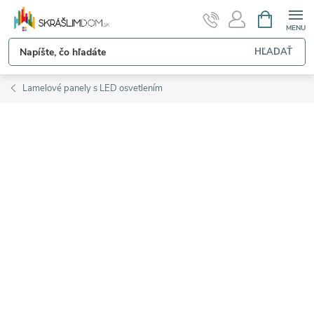
Prejsť
NÁKUPN
KOŠÍK
na
obsah
HĽADAŤ
Lamelové panely s LED osvetlením