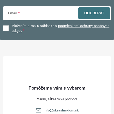
Z
Email
ODOBERAŤ
á
Vložením e-mailu súhlasíte s
podmienkami ochrany osobných
p
údajov
ä
t
i
e
Marek
info
@
skraslimdom.sk