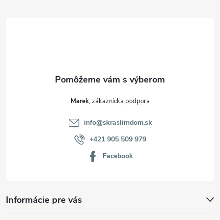
t
i
e
Marek
info
@
skraslimdom.sk
+421 905 509 979
Facebook
Informácie pre vás