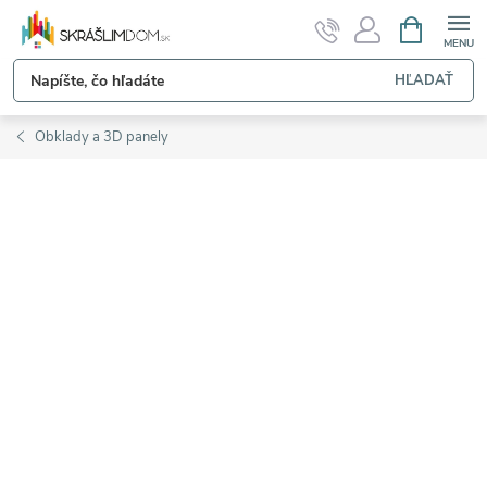
Prejsť
NÁKUPN
KOŠÍK
na
obsah
HĽADAŤ
Obklady a 3D panely