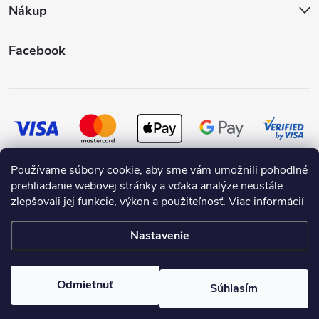
Nákup
Facebook
Používame súbory cookie, aby sme vám umožnili pohodlné
prehliadanie webovej stránky a vďaka analýze neustále
zlepšovali jej funkcie, výkon a použiteľnosť.
Viac informácií
Nastavenie
Copyright 2026
SKRASLIMDOM.SK
. Všetky práva vyhradené.
Odmietnuť
Súhlasím
Vytvoril Shoptet