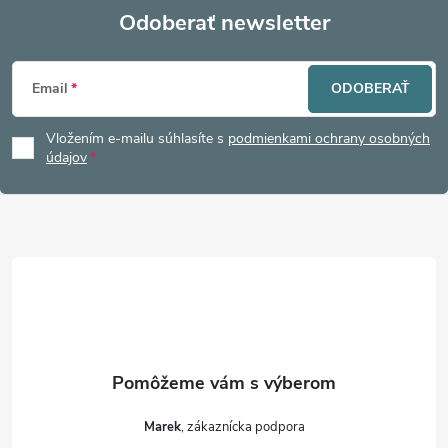
Odoberať newsletter
Z
Email
ODOBERAŤ
á
Vložením e-mailu súhlasíte s
podmienkami ochrany osobných
p
údajov
ä
t
i
e
Marek