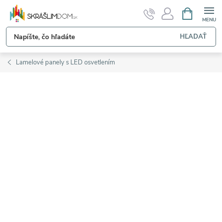
Prejsť
NÁKUPN
KOŠÍK
na
obsah
HĽADAŤ
Lamelové panely s LED osvetlením