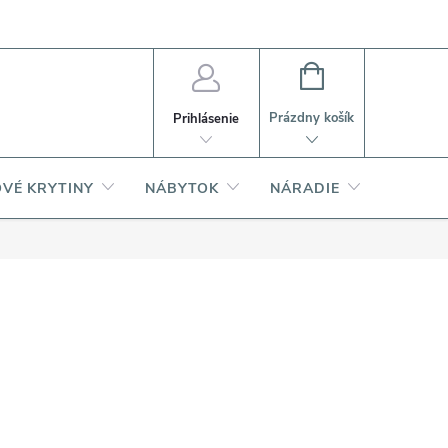
PI
Ako nakupovať
O produktoch
NÁKUPNÝ
KOŠÍK
Prázdny košík
Prihlásenie
VÉ KRYTINY
NÁBYTOK
NÁRADIE
AKCIA