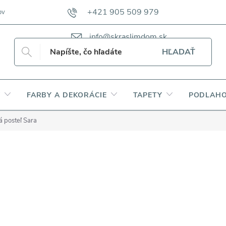
+421 905 509 979
ov
VZORKOVNÍKY TKANÍN CAMFERO
VZORKOVNÍK TKANÍN DAP
info@skraslimdom.sk
HĽADAŤ
Y
FARBY A DEKORÁCIE
TAPETY
PODLAHO
 posteľ Sara