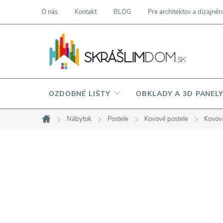
Prejsť
O nás
Kontakt
BLOG
Pre architektov a dizajnér
na
obsah
OZDOBNÉ LIŠTY
OBKLADY A 3D PANEL
Nábytok
Postele
Kovové postele
Kovová
Domov