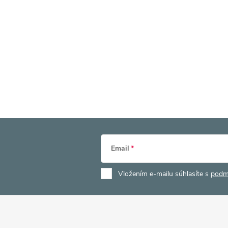
Email
Vložením e-mailu súhlasíte s
podm