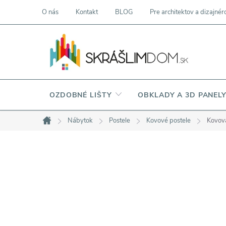
Prejsť
O nás
Kontakt
BLOG
Pre architektov a dizajnér
na
obsah
OZDOBNÉ LIŠTY
OBKLADY A 3D PANEL
Nábytok
Postele
Kovové postele
Kovová
Domov