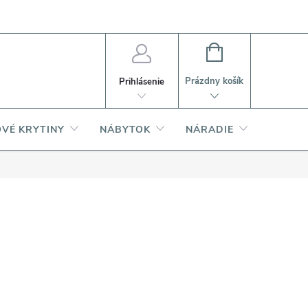
PI
Ako nakupovať
O produktoch
NÁKUPNÝ
KOŠÍK
Prázdny košík
Prihlásenie
VÉ KRYTINY
NÁBYTOK
NÁRADIE
AKCIA