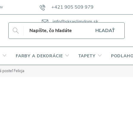
+421 905 509 979
ov
VZORKOVNÍKY TKANÍN CAMFERO
VZORKOVNÍK TKANÍN DAP
info@skraslimdom.sk
HĽADAŤ
Y
FARBY A DEKORÁCIE
TAPETY
PODLAHO
 posteľ Felicja