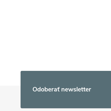
Z
Odoberať newsletter
á