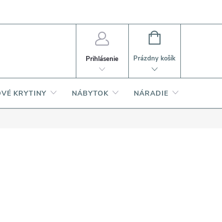
PI
Ako nakupovať
O produktoch
NÁKUPNÝ
KOŠÍK
Prázdny košík
Prihlásenie
VÉ KRYTINY
NÁBYTOK
NÁRADIE
AKCIA