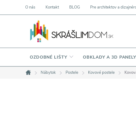
Prejsť
O nás
Kontakt
BLOG
Pre architektov a dizajnér
na
obsah
OZDOBNÉ LIŠTY
OBKLADY A 3D PANEL
Nábytok
Postele
Kovové postele
Kovová
Domov