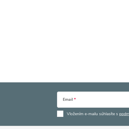
Email
Vložením e-mailu súhlasíte s
podm