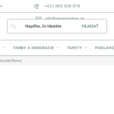
+421 905 509 979
ov
VZORKOVNÍKY TKANÍN CAMFERO
VZORKOVNÍK TKANÍN DAP
info@skraslimdom.sk
HĽADAŤ
Y
FARBY A DEKORÁCIE
TAPETY
PODLAHO
 posteľ Blanca