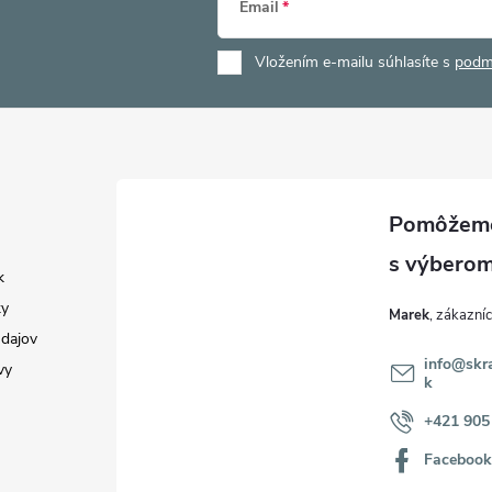
Email
Vložením e-mailu súhlasíte s
podm
k
y
Marek
dajov
info
@
skr
vy
k
+421 905
Faceboo