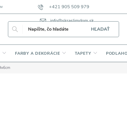
+421 905 509 979
ov
VZORKOVNÍKY TKANÍN CAMFERO
VZORKOVNÍK TKANÍN DAP
info@skraslimdom.sk
HĽADAŤ
Y
FARBY A DEKORÁCIE
TAPETY
PODLAHO
 9x6cm