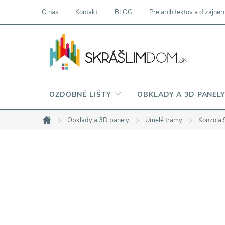
Prejsť
O nás
Kontakt
BLOG
Pre architektov a dizajnér
na
obsah
OZDOBNÉ LIŠTY
OBKLADY A 3D PANEL
Obklady a 3D panely
Umelé trámy
Konzola
Domov