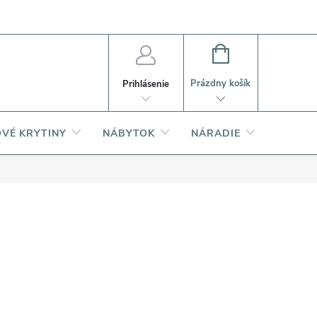
PI
Ako nakupovať
O produktoch
NÁKUPNÝ
KOŠÍK
Prázdny košík
Prihlásenie
VÉ KRYTINY
NÁBYTOK
NÁRADIE
AKCIA