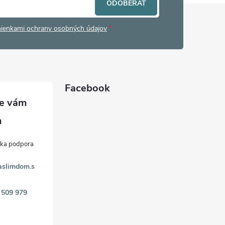
ODOBERAŤ
ienkami ochrany osobných údajov
Facebook
aslimdom.s
 509 979
k