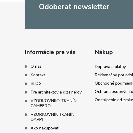
Z
Odoberať newsletter
á
p
ä
Informácie pre vás
Nákup
t
O nás
Doprava a platby
Kontakt
Reklamačný poriado
i
Obchodné podmienk
BLOG
Ochrana osobných ú
Pre architektov a dizajnérov
e
Odstúpenie od zmlu
VZORKOVNÍKY TKANÍN
CAMFERO
VZORKOVNÍK TKANÍN
DAPPI
Ako nakupovať