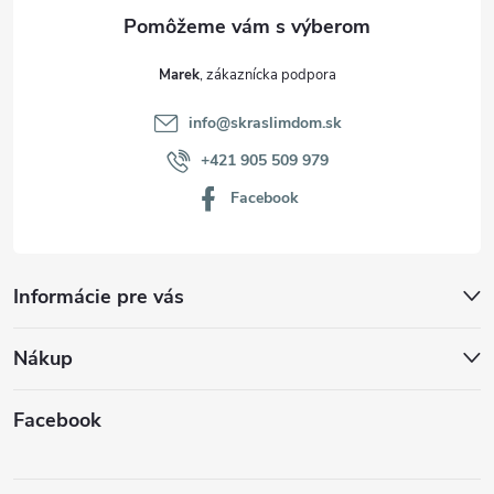
e
Marek
info
@
skraslimdom.sk
+421 905 509 979
Facebook
Informácie pre vás
Nákup
Facebook