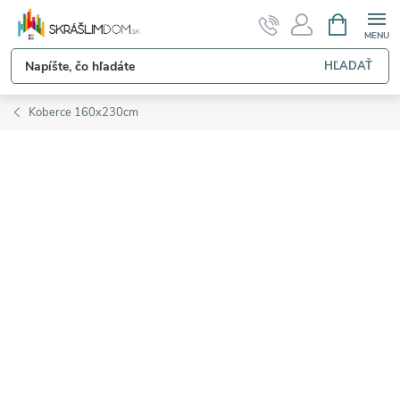
Prejsť
NÁKUPN
KOŠÍK
na
obsah
HĽADAŤ
Koberce 160x230cm