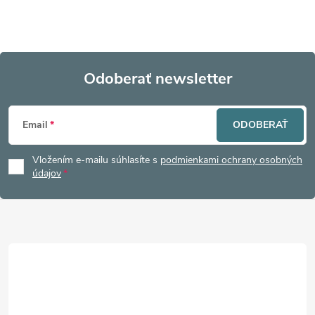
Odoberať newsletter
Z
Email
ODOBERAŤ
á
Vložením e-mailu súhlasíte s
podmienkami ochrany osobných
p
údajov
ä
t
i