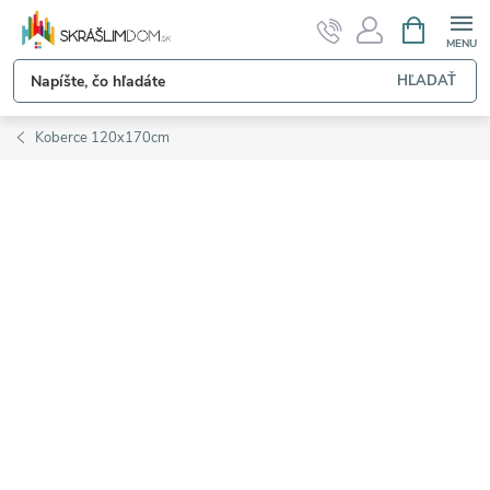
Prejsť
NÁKUPN
KOŠÍK
na
obsah
HĽADAŤ
Koberce 120x170cm