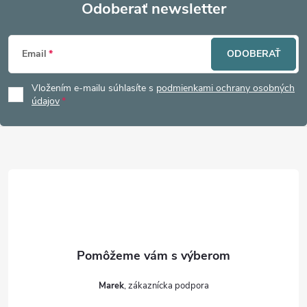
Odoberať newsletter
Z
Email
ODOBERAŤ
á
Vložením e-mailu súhlasíte s
podmienkami ochrany osobných
p
údajov
ä
t
i
e
Marek