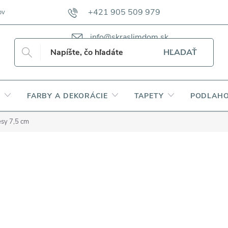
+421 905 509 979
ov
VZORKOVNÍKY TKANÍN CAMFERO
VZORKOVNÍK TKANÍN DAP
info@skraslimdom.sk
HĽADAŤ
Y
FARBY A DEKORÁCIE
TAPETY
PODLAHO
esy 7,5 cm