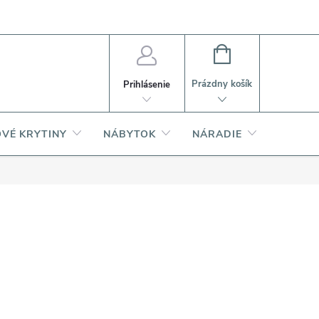
PI
Ako nakupovať
O produktoch
NÁKUPNÝ
KOŠÍK
Prázdny košík
Prihlásenie
VÉ KRYTINY
NÁBYTOK
NÁRADIE
AKCIA