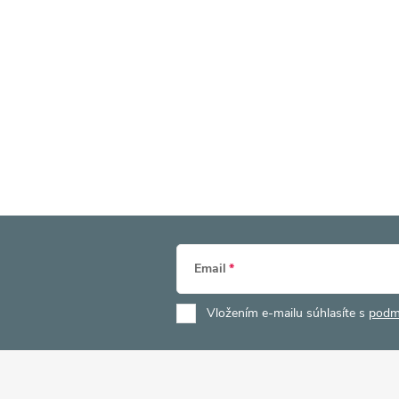
Email
Vložením e-mailu súhlasíte s
podm