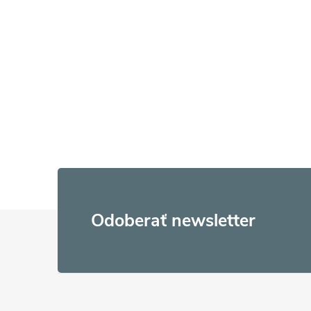
Z
Odoberať newsletter
á
p