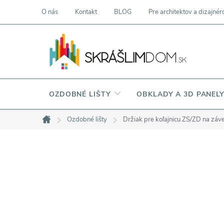
Prejsť
O nás
Kontakt
BLOG
Pre architektov a dizajnér
na
obsah
OZDOBNÉ LIŠTY
OBKLADY A 3D PANEL
Ozdobné lišty
Držiak pre koľajnicu ZS/ZD na záv
Domov