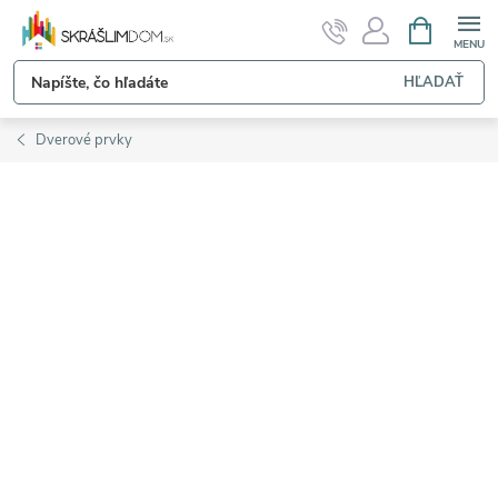
Prejsť
NÁKUPN
KOŠÍK
na
obsah
HĽADAŤ
Dverové prvky