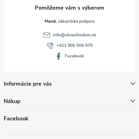
e
Marek
info
@
skraslimdom.sk
+421 905 509 979
Facebook
Informácie pre vás
Nákup
Facebook