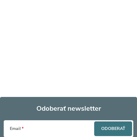
Odoberať newsletter
Z
Email
ODOBERAŤ