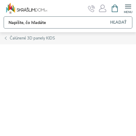
Prejsť
NÁKUPN
KOŠÍK
na
obsah
HĽADAŤ
Čalúnené 3D panely KIDS