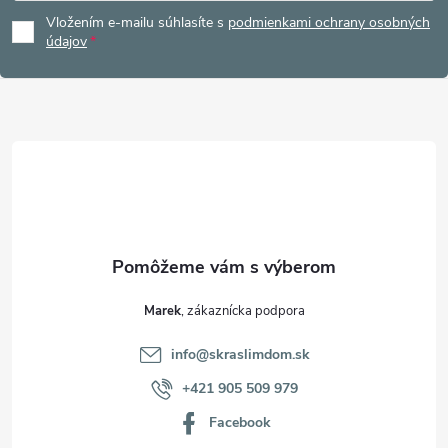
á
Vložením e-mailu súhlasíte s
podmienkami ochrany osobných
p
údajov
ä
t
i
e
Marek
info
@
skraslimdom.sk
+421 905 509 979
Facebook