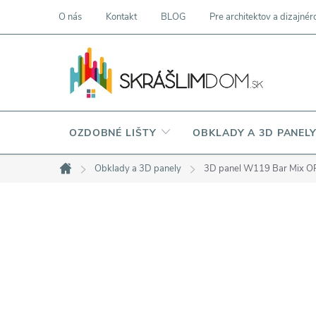
Prejsť
O nás
Kontakt
BLOG
Pre architektov a dizajnér
na
obsah
OZDOBNÉ LIŠTY
OBKLADY A 3D PANEL
Obklady a 3D panely
3D panel W119 Bar Mix 
Domov