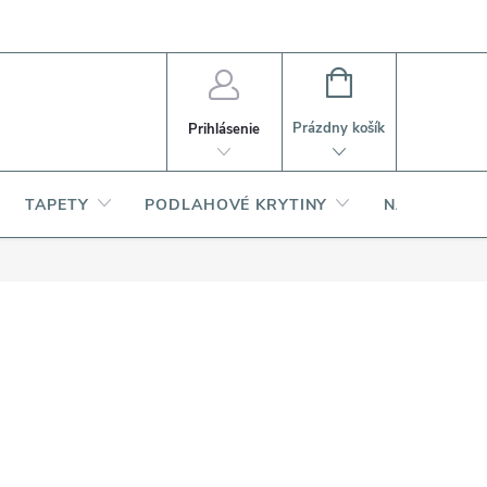
PI
Ako nakupovať
O produktoch
NÁKUPNÝ
KOŠÍK
Prázdny košík
Prihlásenie
TAPETY
PODLAHOVÉ KRYTINY
NARDI – TA