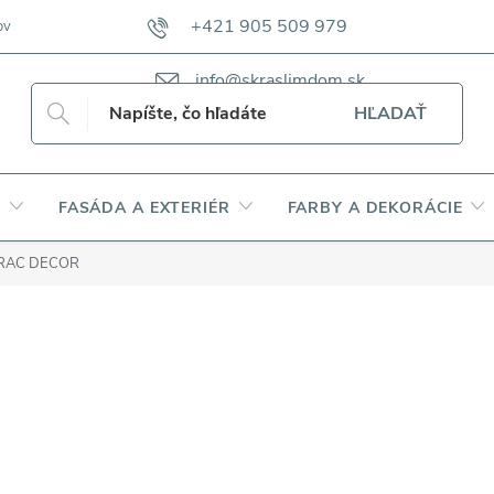
+421 905 509 979
ov
VZORKOVNÍKY TKANÍN CAMFERO
VZORKOVNÍK TKANÍN DAP
info@skraslimdom.sk
HĽADAŤ
Y
FASÁDA A EXTERIÉR
FARBY A DEKORÁCIE
ORAC DECOR