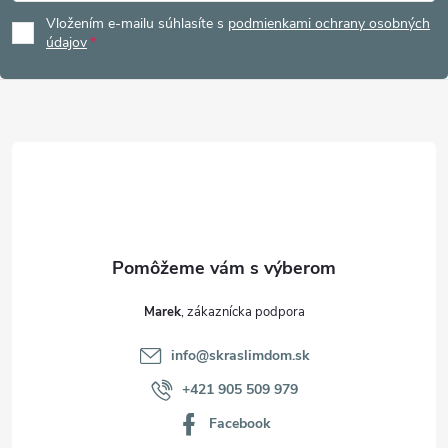
á
Vložením e-mailu súhlasíte s
podmienkami ochrany osobných
p
údajov
ä
t
i
e
Marek
info
@
skraslimdom.sk
+421 905 509 979
Facebook