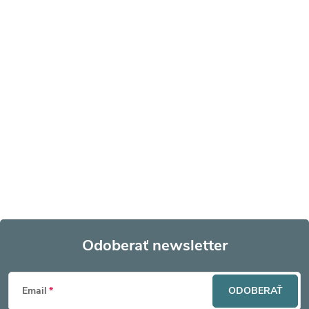
Odoberať newsletter
Z
Email
ODOBERAŤ