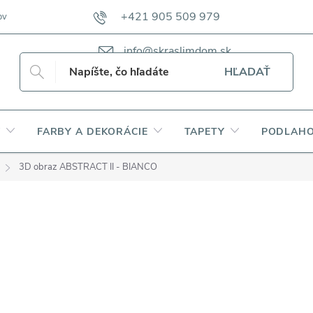
+421 905 509 979
ov
VZORKOVNÍKY TKANÍN CAMFERO
VZORKOVNÍK TKANÍN DAP
info@skraslimdom.sk
HĽADAŤ
Y
FARBY A DEKORÁCIE
TAPETY
PODLAHO
3D obraz ABSTRACT II - BIANCO