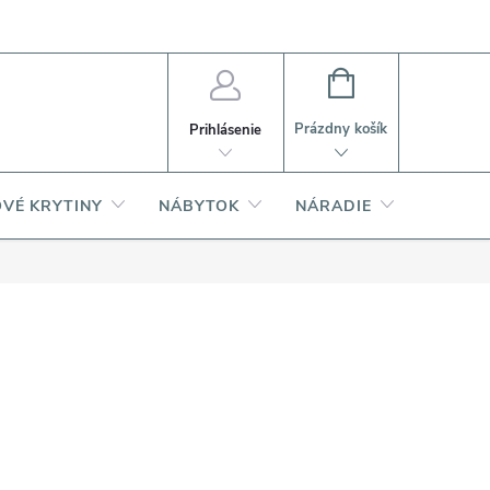
PI
Ako nakupovať
O produktoch
NÁKUPNÝ
KOŠÍK
Prázdny košík
Prihlásenie
VÉ KRYTINY
NÁBYTOK
NÁRADIE
AKCIA