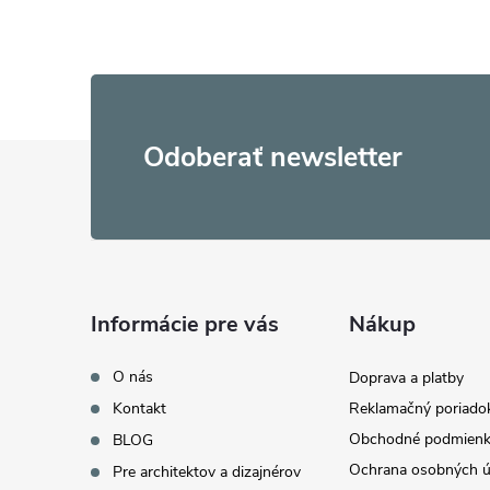
Z
Odoberať newsletter
á
p
ä
Informácie pre vás
Nákup
t
O nás
Doprava a platby
Kontakt
Reklamačný poriado
i
Obchodné podmienk
BLOG
Ochrana osobných ú
Pre architektov a dizajnérov