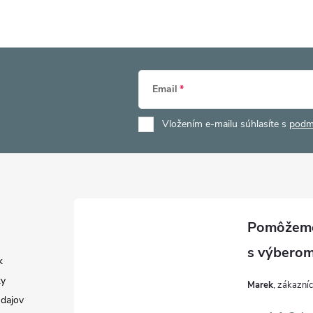
Email
Vložením e-mailu súhlasíte s
podm
k
y
Marek
dajov