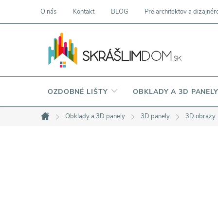
Prejsť
O nás
Kontakt
BLOG
Pre architektov a dizajnér
na
obsah
OZDOBNÉ LIŠTY
OBKLADY A 3D PANEL
Obklady a 3D panely
3D panely
3D obrazy
Domov